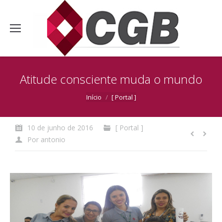
Atitude consciente muda o mundo
Você está aqui:
Início
[ Portal ]
10 de junho de 2016
[ Portal ]
Por
antonio