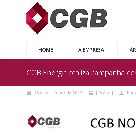
HOME
A EMPRESA
ÁR
CGB Energia realiza campanha edu
26 de setembro de 2016
[ Portal ]
Por