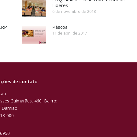
Líderes
6 de novembro de 2018
SERP
Páscoa
11 de abril de 2017
ções de contato
ção
lisses Guimarães, 460, Bairro:
 Damião.
313-000
e
-6950