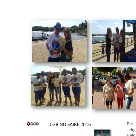
Em s
reli
Baln