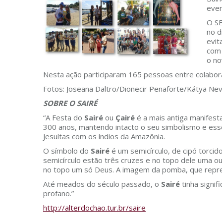
even
O S
no d
evit
com 
o no
Nesta ação participaram 165 pessoas entre colabor
Fotos: Joseana Daltro/Dionecir Penaforte/Kátya Nev
SOBRE O SAIRÉ
“A Festa do
Sairé
ou
Çairé
é a mais antiga manifest
300 anos, mantendo intacto o seu simbolismo e ess
Jesuítas com os índios da Amazônia.
O símbolo do
Sairé
é um semicírculo, de cipó torcido
semicírculo estão três cruzes e no topo dele uma o
no topo um só Deus. A imagem da pomba, que repres
Até meados do século passado, o
Sairé
tinha signi
profano.”
http://alterdochao.tur.br/saire