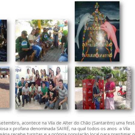
etembro, acontece na Vila de Alter do Chão (Santarém) uma fest
giosa x profana denominada SAIRÉ, na qual todos os anos a Vila
eária recebe turistas e a própria população local para prestigiar o