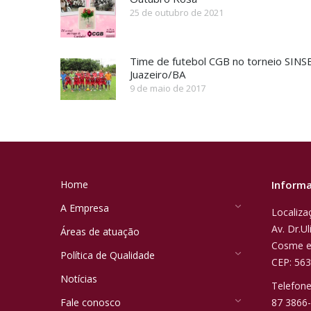
25 de outubro de 2021
Time de futebol CGB no torneio SIN
Juazeiro/BA
9 de maio de 2017
Home
Informa
A Empresa
Localiza
Av. Dr.U
Áreas de atuação
Cosme e
Política de Qualidade
CEP: 56
Notícias
Telefon
Fale conosco
87 3866