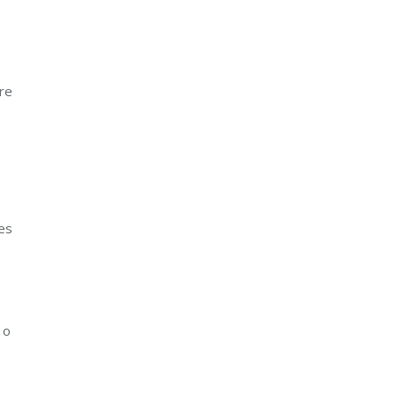
re
es
 o