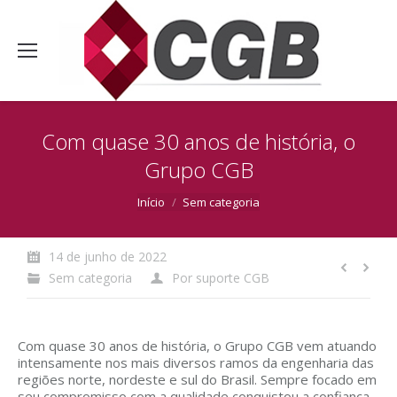
Com quase 30 anos de história, o
Grupo CGB
Você está aqui:
Início
Sem categoria
14 de junho de 2022
Sem categoria
Por
suporte CGB
Com quase 30 anos de história, o Grupo CGB vem atuando
intensamente nos mais diversos ramos da engenharia das
regiões norte, nordeste e sul do Brasil. Sempre focado em
seu compromisso com a qualidade conquistou a confiança