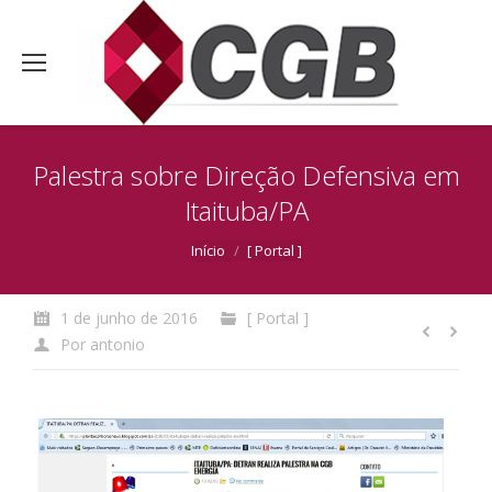
Palestra sobre Direção Defensiva em
Itaituba/PA
Você está aqui:
Início
[ Portal ]
1 de junho de 2016
[ Portal ]
Por
antonio