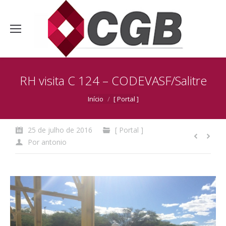
RH visita C 124 – CODEVASF/Salitre
Você está aqui:
Início
[ Portal ]
25 de julho de 2016
[ Portal ]
Por
antonio