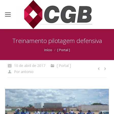
Treinamento pilotagem defensiva
Você está aqui:
Início
[ Portal ]
10 de abril de 2017
[ Portal ]
Por
antonio