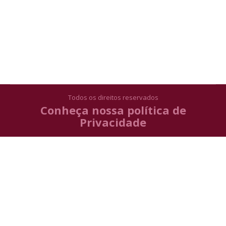
qualidade conquistou a confiança e o respeito de
seus clientes e fornecedores, tornando-se
referência em suas áreas de atuação. Uma
empresa com…
14 de junho de 2022
Sem categoria
Por
suporte CGB
Todos os direitos reservados
Conheça nossa política de
Privacidade