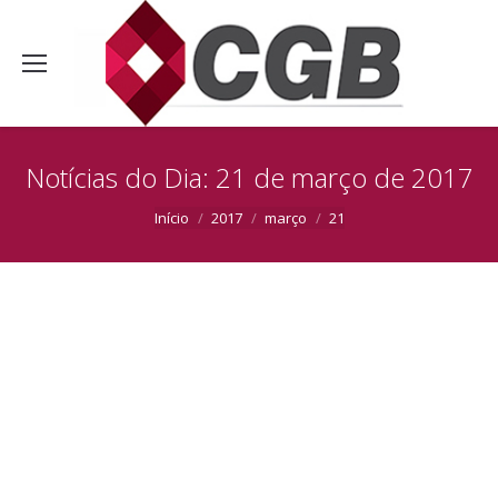
Notícias do Dia:
21 de março de 2017
Você está aqui:
Início
2017
março
21
Com quase 30 anos de história, o Grupo
CGB
Com quase 30 anos de história, o Grupo CGB vem
atuando intensamente nos mais diversos ramos da
engenharia das regiões norte, nordeste e sul do
Brasil. Sempre focado em seu compromisso com a